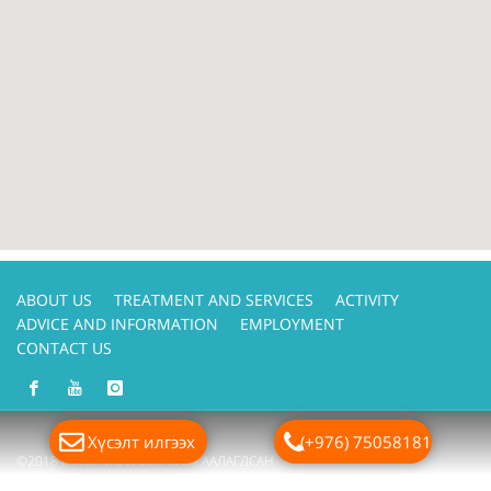
ABOUT US
TREATMENT AND SERVICES
ACTIVITY
ADVICE AND INFORMATION
EMPLOYMENT
CONTACT US
Хүсэлт илгээх
(+976) 75058181
©2018 БҮХ ЭРХ ХУУЛИАР ХАМГААЛАГДСАН.
Вэб сайт
ыг:
Грийн софт ХХК