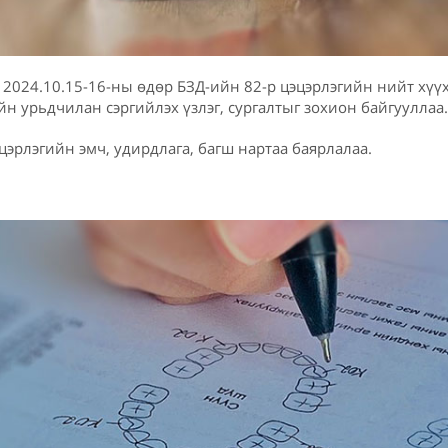
 нь 2024.10.15-16-ны өдөр БЗД-ийн 82-р цэцэрлэгийн нийт хүү
н урьдчилан сэргийлэх үзлэг, сургалтыг зохион байгууллаа.
цэрлэгийн эмч, удирдлага, багш нартаа баярлалаа.