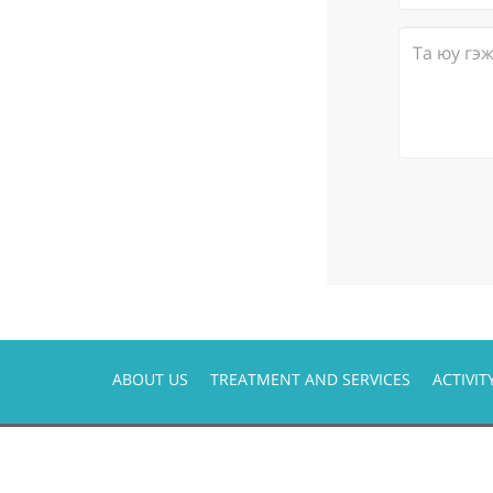
ABOUT US
TREATMENT AND SERVICES
ACTIVIT
©2018 БҮХ ЭРХ ХУУЛИАР ХАМГААЛАГДСАН.
Вэб сайт
ыг:
Грийн софт ХХК