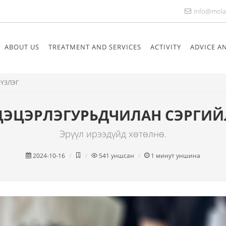
info@mola
ABOUT US
TREATMENT AND SERVICES
ACTIVITY
ADVICE A
 ҮЗЛЭГ
Р ЦЭЦЭРЛЭГУРЬДЧИЛАН СЭРГИЙ
Эрүүл ирээдүйд хөтөлнө.
2024-10-16
541
уншсан
1
минут уншина