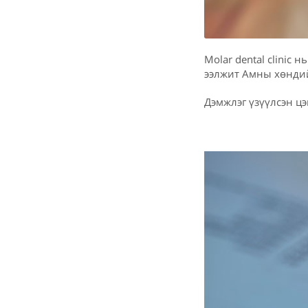
Molar dental clinic
ээлжит Амны хөндий
Дэмжлэг үзүүлсэн цэ