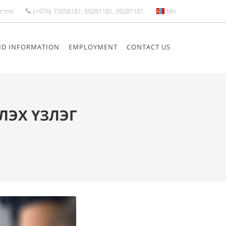
r.mn
(+976) 75058181, 89281181, 99281181
Mn
ND INFORMATION
EMPLOYMENT
CONTACT US
ЛЭХ ҮЗЛЭГ