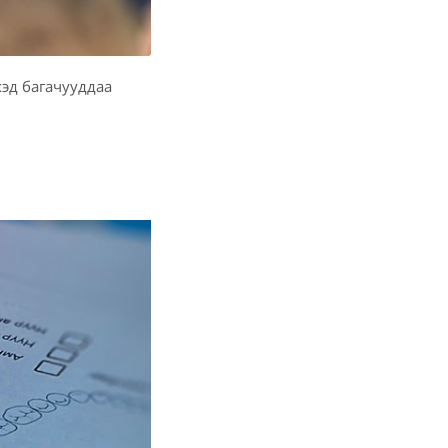
хэд багачууддаа